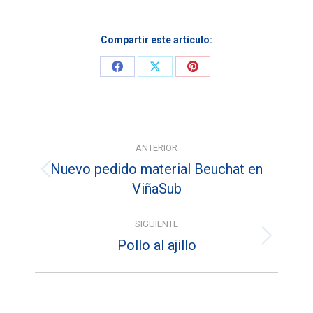
Compartir este artículo:
Share
Share
Share
on
on
on
Facebook
X
Pinterest
Navegación
ANTERIOR
entre
Nuevo pedido material Beuchat en
Entrada
entradas
ViñaSub
anterior:
SIGUIENTE
Pollo al ajillo
Entrada
siguiente: