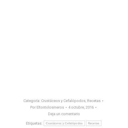
Categoría:
Crustáceos y Cefalópodos
,
Recetas
Por
Eltontolosmeros
4 octubre, 2016
Deja un comentario
Etiquetas:
Crustáceos y Cefalópodos
Recetas