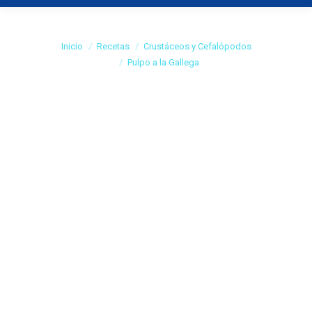
Pulpo a la Gallega
Estás aquí:
Inicio
Recetas
Crustáceos y Cefalópodos
Pulpo a la Gallega