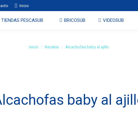
tacto
Inicio
TIENDAS PESCASUB
BRICOSUB
VIDEOSUB
Alcachofas baby al ajillo
Estás aquí:
Inicio
Recetas
Alcachofas baby al ajillo
lcachofas baby al ajil