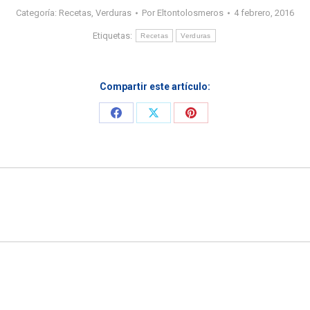
Categoría:
Recetas
,
Verduras
Por
Eltontolosmeros
4 febrero, 2016
Etiquetas:
Recetas
Verduras
Compartir este artículo:
Share
Share
Share
on
on
on
Facebook
X
Pinterest
Entrada
siguiente: