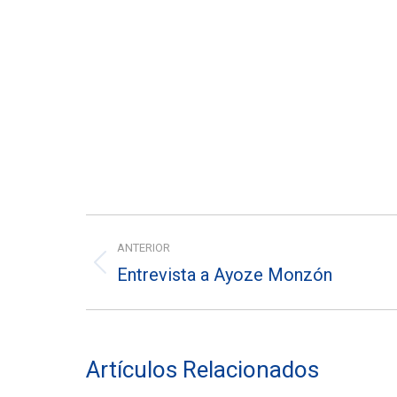
Navegación
ANTERIOR
entre
Entrevista a Ayoze Monzón
Entrada
entradas
anterior:
Artículos Relacionados