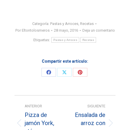
Categoría:
Pastas y Arroces
,
Recetas
Por
Eltontolosmeros
28 mayo, 2016
Deja un comentario
Etiquetas:
Pastas y Arroces
Recetas
Compartir este artículo:
Share
Share
Share
on
on
on
Facebook
X
Pinterest
Navegación
ANTERIOR
SIGUIENTE
entre
Pizza de
Ensalada de
entradas
jamón York,
arroz con
Entrada
Entrada