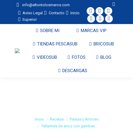
Search:
info@eltontolosmeros.com
Aviso Legal
Contacto
Inicio
Facebook
X
YouTube
Superior
page
Instagram
page
Pinterest
page
Facebook
opens
page
opens
page
opens
page
SOBRE MI
MARCAS VIP
in
opens
in
opens
in
opens
TIENDAS PESCASUB
BRICOSUB
new
in
new
in
new
in
window
new
window
new
window
new
VIDEOSUB
FOTOS
BLOG
window
window
window
DESCARGAS
Tallarines de arroz
con gambas y
verduras
Estás aquí:
Inicio
Recetas
Pastas y Arroces
Tallarines de arroz con gambas…