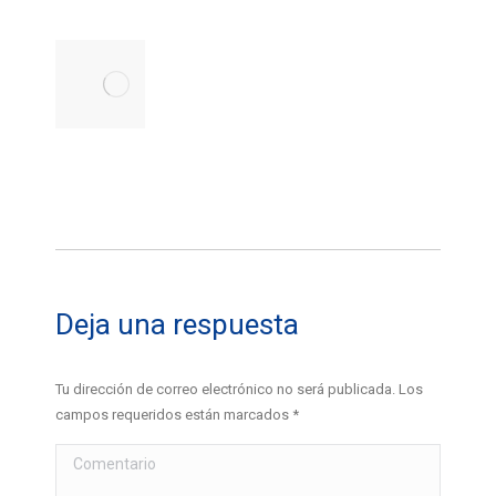
Atún rojo
con tomate
cherry y
espárragos
25 octubre,
2015
Deja una respuesta
Tu dirección de correo electrónico no será publicada. Los
campos requeridos están marcados
*
Comentario