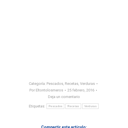
Categoría:
Pescados
,
Recetas
,
Verduras
Por
Eltontolosmeros
25 febrero, 2016
Deja un comentario
Etiquetas:
Pescados
Recetas
Verduras
Compartir este artículo: