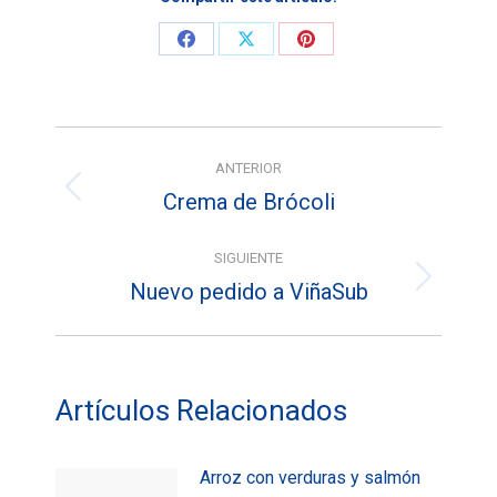
Share
Share
Share
on
on
on
Facebook
X
Pinterest
Navegación
ANTERIOR
entre
Crema de Brócoli
Entrada
entradas
anterior:
SIGUIENTE
Nuevo pedido a ViñaSub
Entrada
siguiente:
Artículos Relacionados
Arroz con verduras y salmón