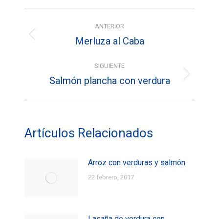
Facebook
X
Pinterest
Navegación
ANTERIOR
entre
Merluza al Caba
Entrada
entradas
anterior:
SIGUIENTE
Salmón plancha con verdura
Entrada
siguiente:
Artículos Relacionados
Arroz con verduras y salmón
22 febrero, 2017
Lasaña de verdura con