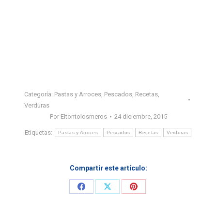
Categoría:
Pastas y Arroces
,
Pescados
,
Recetas
,
Verduras
Por
Eltontolosmeros
24 diciembre, 2015
Etiquetas:
Pastas y Arroces
Pescados
Recetas
Verduras
Compartir este artículo:
Share
Share
Share
on
on
on