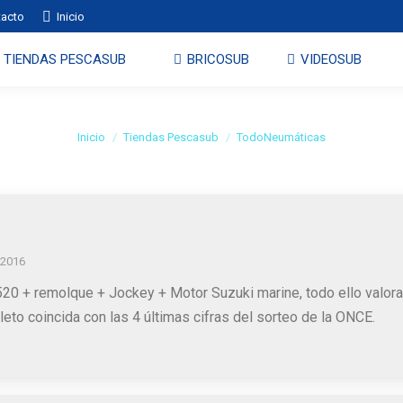
tacto
Inicio
TIENDAS PESCASUB
BRICOSUB
VIDEOSUB
TodoNeumáticas
Estás aquí:
Inicio
Tiendas Pescasub
TodoNeumáticas
 2016
0 + remolque + Jockey + Motor Suzuki marine, todo ello valorad
eto coincida con las 4 últimas cifras del sorteo de la ONCE.