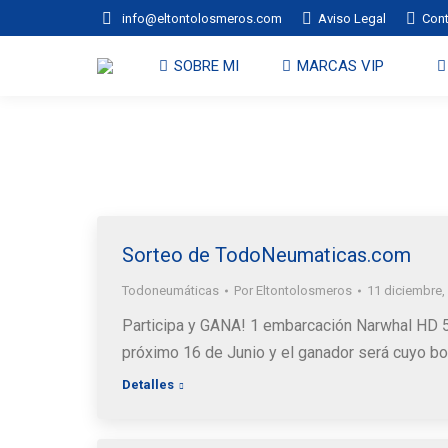
info@eltontolosmeros.com
Aviso Legal
Con
SOBRE MI
MARCAS VIP
Sorteo de TodoNeumaticas.com
Todoneumáticas
Por
Eltontolosmeros
11 diciembre,
Participa y GANA! 1 embarcación Narwhal HD 52
próximo 16 de Junio y el ganador será cuyo bol
Detalles