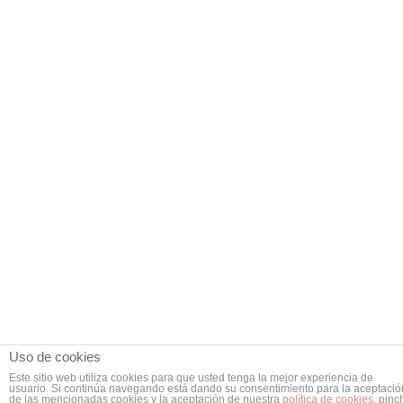
Chipirones a la plancha
Crustáceos y Cefalópodos
,
Recetas
Por
Eltontolosmeros
20 noviembre, 2015
Chipirones a la plancha Esta receta es
todavía más fácil y muy rica. No tiene
ninguna complicación y es muy rápida de
preparar, se pueden acompañar con alguna
salsa de alioli o mayonesa. –
Ingredientes: Aceite de oliva virgen extra
2 ó 3 dientes de ajo. Perejil picado Sal
Calamares o chipirones Opcional: un
chorrito…
Uso de cookies
Este sitio web utiliza cookies para que usted tenga la mejor experiencia de
usuario. Si continúa navegando está dando su consentimiento para la aceptació
de las mencionadas cookies y la aceptación de nuestra
política de cookies
, pinc