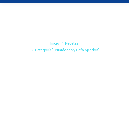
Categoría:
Crustáceos y
Cefalópodos
Estás aquí:
Inicio
Recetas
Categoría "Crustáceos y Cefalópodos"