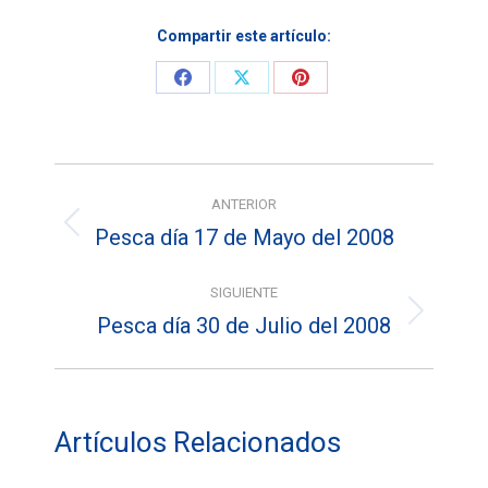
Compartir este artículo:
Share
Share
Share
on
on
on
Facebook
X
Pinterest
Navegación
ANTERIOR
entre
Pesca día 17 de Mayo del 2008
Entrada
entradas
anterior:
SIGUIENTE
Pesca día 30 de Julio del 2008
Entrada
siguiente:
Artículos Relacionados