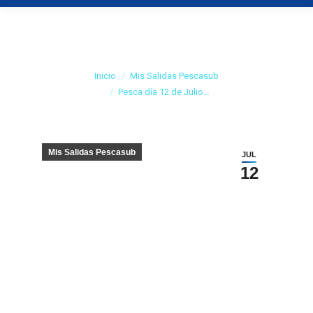
Pesca día 12 de Julio
del 2008
Estás aquí:
Inicio
Mis Salidas Pescasub
Pesca día 12 de Julio…
Mis Salidas Pescasub
JUL
12