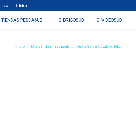
tacto
Inicio
TIENDAS PESCASUB
BRICOSUB
VIDEOSUB
Pesca 30 de Octubre del 201
Estás aquí:
Inicio
Mis Salidas Pescasub
Pesca 30 de Octubre del…