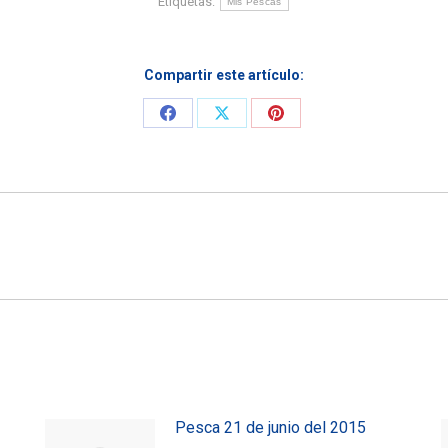
Etiquetas:
Mis Pescas
Compartir este artículo:
Share
Share
Share
on
on
on
Facebook
X
Pinterest
Entrada
siguiente:
Pesca 21 de junio del 2015