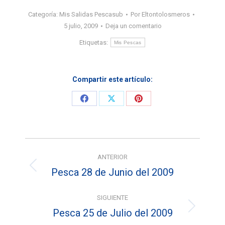
Categoría:
Mis Salidas Pescasub
Por
Eltontolosmeros
5 julio, 2009
Deja un comentario
Etiquetas:
Mis Pescas
Compartir este artículo:
Share
Share
Share
on
on
on
Facebook
X
Pinterest
Navegación
ANTERIOR
entre
Pesca 28 de Junio del 2009
Entrada
entradas
anterior:
SIGUIENTE
Pesca 25 de Julio del 2009
Entrada