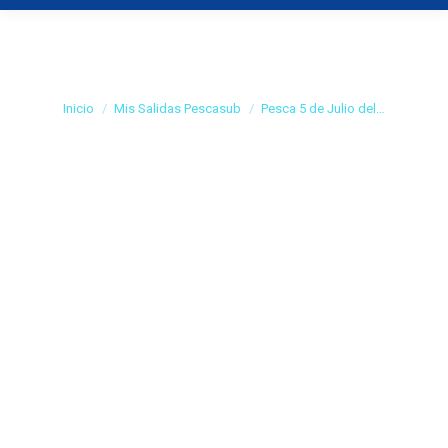
Pesca 5 de Julio del
2009
Estás aquí:
Inicio
Mis Salidas Pescasub
Pesca 5 de Julio del…