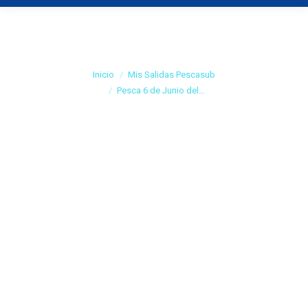
Pesca 6 de Junio del
2009
Estás aquí:
Inicio
Mis Salidas Pescasub
Pesca 6 de Junio del…