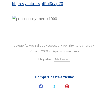
https://youtu.be/pIPcI3oJp70
Categoría:
Mis Salidas Pescasub
Por
Eltontolosmeros
6 junio, 2009
Deja un comentario
Etiquetas:
Mis Pescas
Compartir este artículo:
Share
Share
Share
on
on
on
Facebook
X
Pinterest