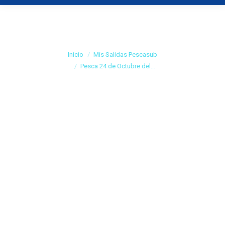
Pesca 24 de Octubre
del 2009
Estás aquí:
Inicio
Mis Salidas Pescasub
Pesca 24 de Octubre del…