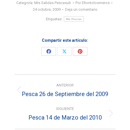
Categoría:
Mis Salidas Pescasub
Por
Eltontolosmeros
24 octubre, 2009
Deja un comentario
Etiquetas:
Mis Pescas
Compartir este artículo:
Share
Share
Share
on
on
on
Facebook
X
Pinterest
Navegación
ANTERIOR
entre
Pesca 26 de Septiembre del 2009
Entrada
entradas
anterior:
SIGUIENTE
Pesca 14 de Marzo del 2010
Entrada
siguiente: