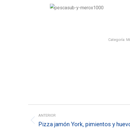
Categoría:
Mi
Navegación
ANTERIOR
entre
Pizza jamón York, pimientos y huev
Entrada