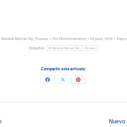
 Material Marcas Vip
,
Picasso
Por
Eltontolosmeros
26 junio, 2016
Deja 
Etiquetas:
Mi Material Marcas Vip
Picasso
Compartir este artículo:
Share
Share
Share
on
on
on
Facebook
X
Pinterest
o
Nuevo 
Entrada