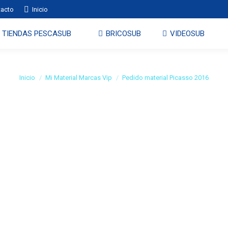
tacto
Inicio
TIENDAS PESCASUB
BRICOSUB
VIDEOSUB
Pedido material Picasso 201
Estás aquí:
Inicio
Mi Material Marcas Vip
Pedido material Picasso 2016