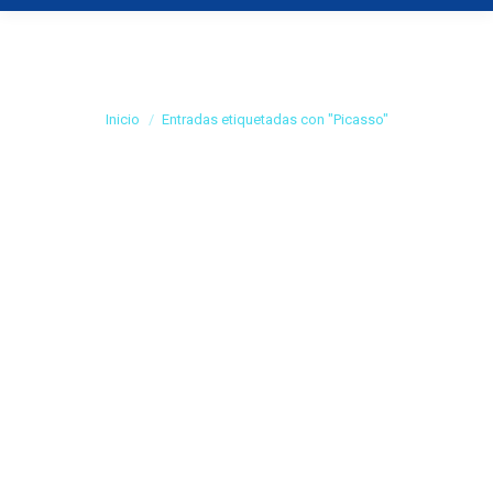
Archivo de etiquetas:
Picasso
Estás aquí:
Inicio
Entradas etiquetadas con "Picasso"