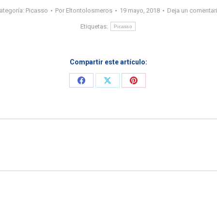
ategoría:
Picasso
Por
Eltontolosmeros
19 mayo, 2018
Deja un comentar
Etiquetas:
Picasso
Compartir este artículo:
Share
Share
Share
on
on
on
Facebook
X
Pinterest
Entrada
siguiente: