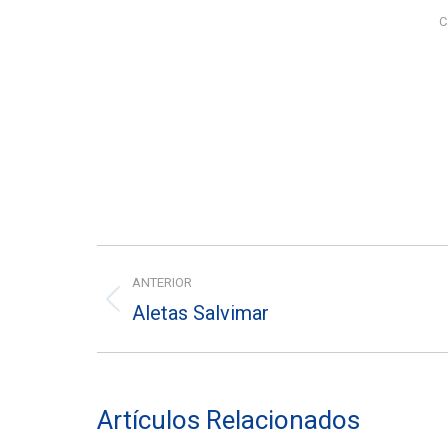
C
Navegación
ANTERIOR
entre
Aletas Salvimar
Entrada
entradas
anterior:
Artículos Relacionados