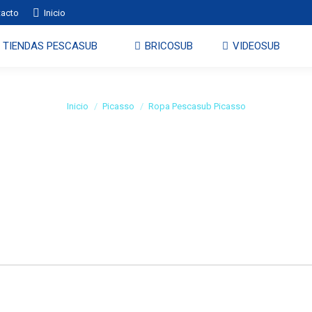
tacto
Inicio
TIENDAS PESCASUB
BRICOSUB
VIDEOSUB
Ropa Pescasub Picasso
Estás aquí:
Inicio
Picasso
Ropa Pescasub Picasso