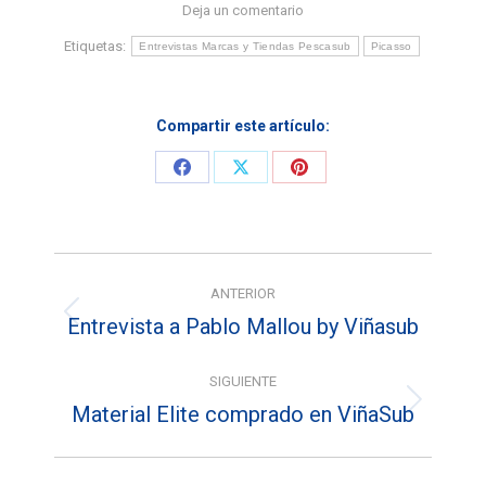
Deja un comentario
Etiquetas:
Entrevistas Marcas y Tiendas Pescasub
Picasso
Compartir este artículo:
Share
Share
Share
on
on
on
Facebook
X
Pinterest
Navegación
ANTERIOR
entre
Entrevista a Pablo Mallou by Viñasub
Entrada
entradas
anterior:
SIGUIENTE
Material Elite comprado en ViñaSub
Entrada
siguiente: