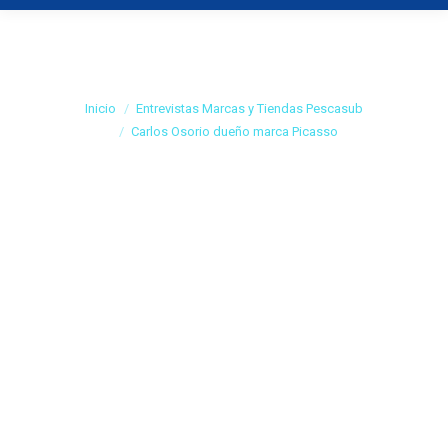
Carlos Osorio dueño
marca Picasso
Estás aquí:
Inicio
Entrevistas Marcas y Tiendas Pescasub
Carlos Osorio dueño marca Picasso