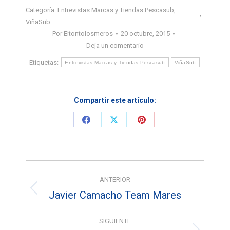
Categoría:
Entrevistas Marcas y Tiendas Pescasub
,
ViñaSub
Por
Eltontolosmeros
20 octubre, 2015
Deja un comentario
Etiquetas:
Entrevistas Marcas y Tiendas Pescasub
ViñaSub
Compartir este artículo:
Share
Share
Share
on
on
on
Facebook
X
Pinterest
Navegación
ANTERIOR
entre
Javier Camacho Team Mares
Entrada
entradas
anterior:
SIGUIENTE