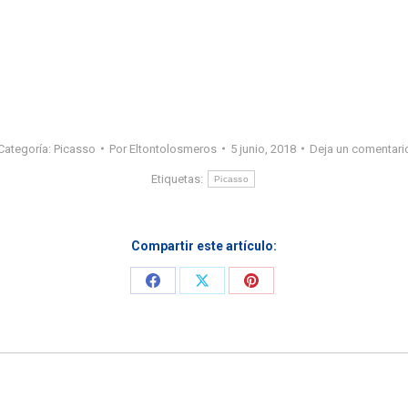
Categoría:
Picasso
Por
Eltontolosmeros
5 junio, 2018
Deja un comentari
Etiquetas:
Picasso
Compartir este artículo:
Share
Share
Share
on
on
on
Facebook
X
Pinterest