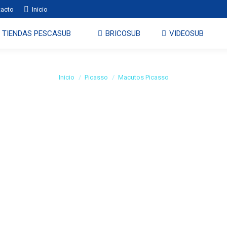
tacto
Inicio
P
TIENDAS PESCASUB
BRICOSUB
VIDEOSUB
TIENDAS PESCASUB
BRICOSUB
VIDEOSUB
Macutos Picasso
Estás aquí:
Inicio
Picasso
Macutos Picasso