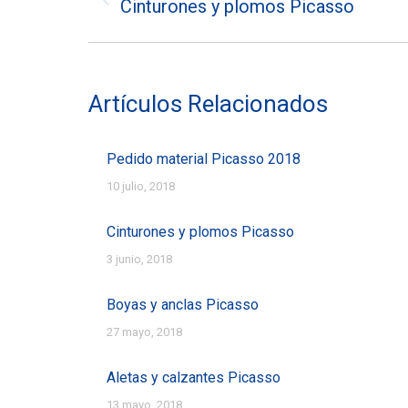
entre
Cinturones y plomos Picasso
Entrada
entradas
anterior:
Artículos Relacionados
Pedido material Picasso 2018
10 julio, 2018
Cinturones y plomos Picasso
3 junio, 2018
Boyas y anclas Picasso
27 mayo, 2018
Aletas y calzantes Picasso
13 mayo, 2018