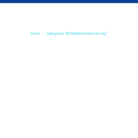
Categoría:
Mi
Material Marcas Vip
Estás aquí:
Inicio
Categoría "Mi Material Marcas Vip"