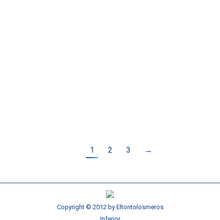
Mis nuevas aletas Soriatec Hola a todos
de nuevo, en este post quiero mostrar de
la mejor forma posible con fotos de
calidad las nuevas aletas de carbono de la
marca Soriatec que me he comprado. Se
las he pedido en negra a David el dueño
de la marca Soriatec para poder
camuflarlas yo y…
1
2
3
→
Copyright © 2012 by Eltontolosmeros
Inferior