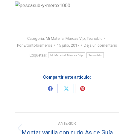
Categoría:
Mi Material Marcas Vip
,
Tecnoblu
Por
Eltontolosmeros
15 julio, 2017
Deja un comentario
Etiquetas:
Mi Material Marcas Vip
Tecnoblu
Compartir este artículo:
Share
Share
Share
on
on
on
Facebook
X
Pinterest
Navegación
ANTERIOR
entre
Montar varilla con nudo As de Guía
Entrada