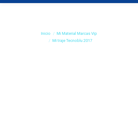
Mi traje Tecnoblu
2017
Estás aquí:
Inicio
Mi Material Marcas Vip
Mi traje Tecnoblu 2017
Buenas tardes a todos de nuevo,
hace unos días me llego mi nuevo
traje chicle de la marca Tecnoblu con
el pantalon en 5mm y la chaqueta de
7mm esta vez en una talla standard la
talla 3/M que por cierto me queda de