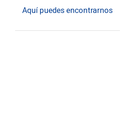
Aquí puedes encontrarnos
Dirección:
Fycom Dealer S.L.
:
Fax: