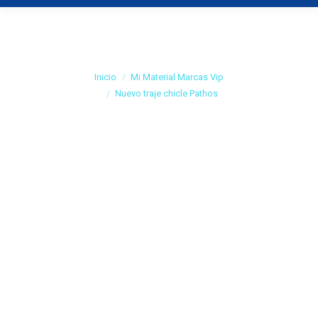
Nuevo traje chicle
Pathos
Estás aquí:
Inicio
Mi Material Marcas Vip
Nuevo traje chicle Pathos
Chaqueta chicle