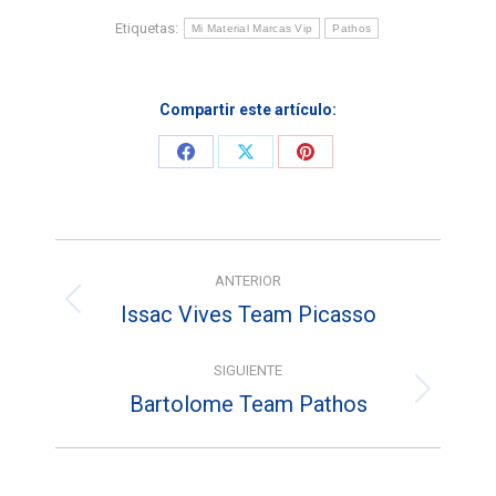
Etiquetas:
Mi Material Marcas Vip
Pathos
Compartir este artículo:
Share
Share
Share
on
on
on
Facebook
X
Pinterest
Navegación
ANTERIOR
entre
Issac Vives Team Picasso
Entrada
entradas
anterior:
SIGUIENTE
Bartolome Team Pathos
Entrada
siguiente: