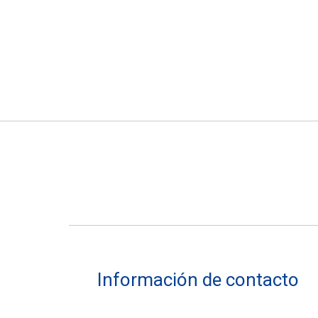
En varillas con tetones bajos
Información de contacto