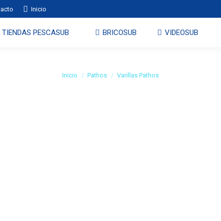
tacto
Inicio
P
TIENDAS PESCASUB
BRICOSUB
VIDEOSUB
TIENDAS PESCASUB
BRICOSUB
VIDEOSUB
Varillas Pathos
Estás aquí:
Inicio
Pathos
Varillas Pathos