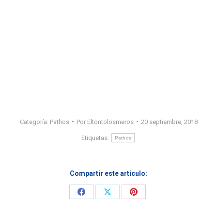
Categoría:
Pathos
Por
Eltontolosmeros
20 septiembre, 2018
Etiquetas:
Pathos
Compartir este artículo:
Share
Share
Share
on
on
on