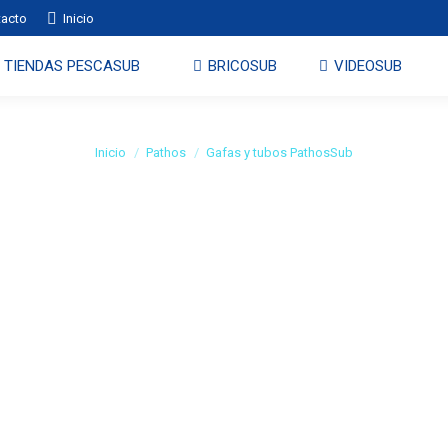
tacto
Inicio
TIENDAS PESCASUB
BRICOSUB
VIDEOSUB
Gafas y tubos PathosSub
Estás aquí:
Inicio
Pathos
Gafas y tubos PathosSub