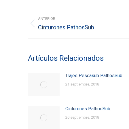
Navegación
ANTERIOR
entre
Cinturones PathosSub
Entrada
entradas
anterior:
Artículos Relacionados
Trajes Pescasub PathosSub
21 septiembre, 2018
Cinturones PathosSub
20 septiembre, 2018