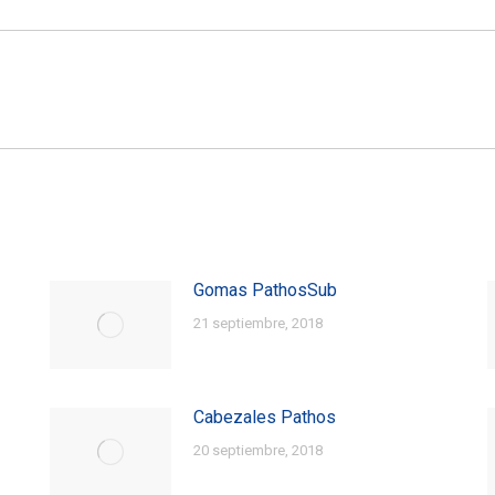
Facebook
X
Pinterest
Entrada
siguiente:
Gomas PathosSub
21 septiembre, 2018
Cabezales Pathos
20 septiembre, 2018