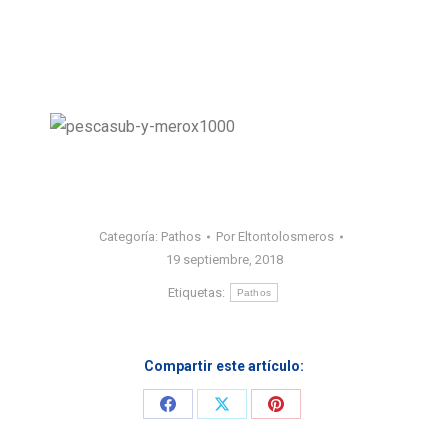
Categoría:
Pathos
Por
Eltontolosmeros
19 septiembre, 2018
Etiquetas:
Pathos
Compartir este artículo:
Share
Share
Share
on
on
on