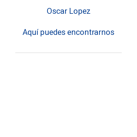
Oscar Lopez
Aquí puedes encontrarnos
Dirección:
Distribuidor Pathos Nautisub-Center
Números de teléfonos: