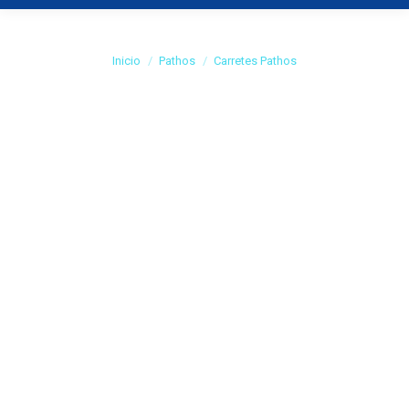
Carretes Pathos
Estás aquí:
Inicio
Pathos
Carretes Pathos