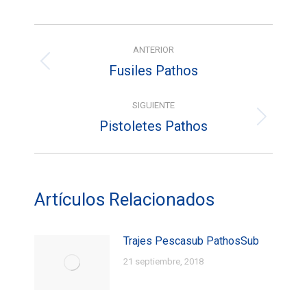
Facebook
X
Pinterest
Navegación
ANTERIOR
entre
Fusiles Pathos
Entrada
entradas
anterior:
SIGUIENTE
Pistoletes Pathos
Entrada
siguiente:
Artículos Relacionados
Trajes Pescasub PathosSub
21 septiembre, 2018