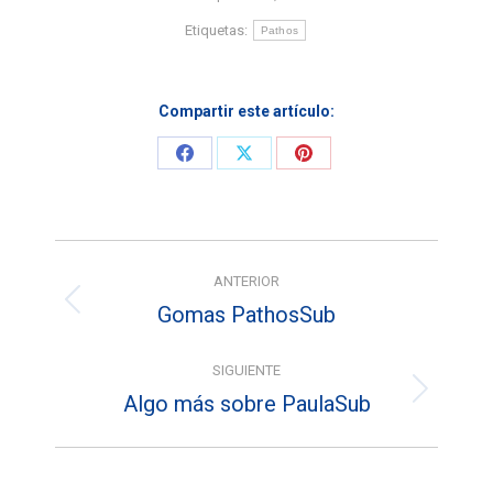
Etiquetas:
Pathos
Compartir este artículo:
Share
Share
Share
on
on
on
Facebook
X
Pinterest
Navegación
ANTERIOR
entre
Gomas PathosSub
Entrada
entradas
anterior:
SIGUIENTE
Algo más sobre PaulaSub
Entrada
siguiente: