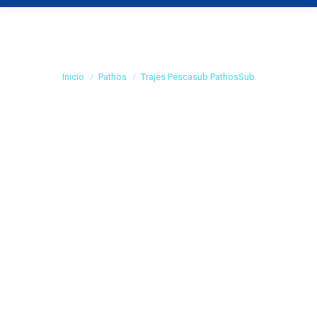
Trajes Pescasub
PathosSub
Estás aquí:
Inicio
Pathos
Trajes Pescasub PathosSub
TRAJES CAMUFLAJE
DE PATHOSSUB