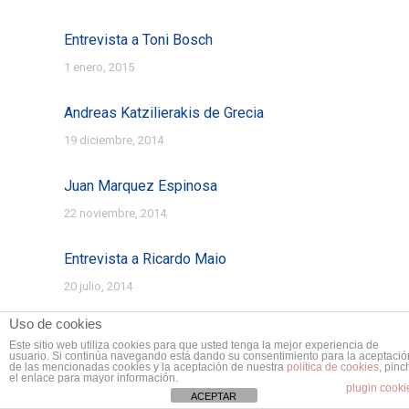
Entrevista a Toni Bosch
1 enero, 2015
Andreas Katzilierakis de Grecia
19 diciembre, 2014
Juan Marquez Espinosa
22 noviembre, 2014
Entrevista a Ricardo Maio
20 julio, 2014
Uso de cookies
Entrevista a Boris Barreira
Este sitio web utiliza cookies para que usted tenga la mejor experiencia de
usuario. Si continúa navegando está dando su consentimiento para la aceptació
27 junio, 2014
de las mencionadas cookies y la aceptación de nuestra
política de cookies
, pinc
el enlace para mayor información.
plugin cooki
ACEPTAR