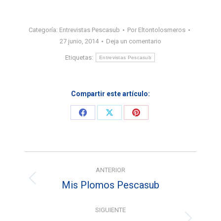
Categoría:
Entrevistas Pescasub
Por
Eltontolosmeros
27 junio, 2014
Deja un comentario
Etiquetas:
Entrevistas Pescasub
Compartir este artículo:
Share
Share
Share
on
on
on
Facebook
X
Pinterest
Navegación
ANTERIOR
entre
Mis Plomos Pescasub
Entrada
entradas
anterior:
SIGUIENTE