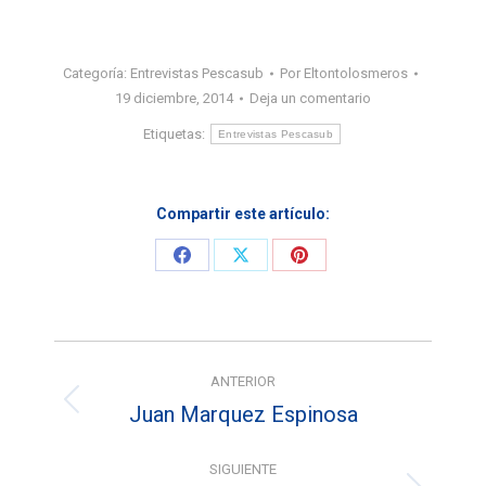
Categoría:
Entrevistas Pescasub
Por
Eltontolosmeros
19 diciembre, 2014
Deja un comentario
Etiquetas:
Entrevistas Pescasub
Compartir este artículo:
Share
Share
Share
on
on
on
Facebook
X
Pinterest
Navegación
ANTERIOR
entre
Juan Marquez Espinosa
Entrada
entradas
anterior:
SIGUIENTE