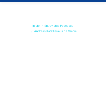
Andreas Katzilierakis
de Grecia
Estás aquí:
Inicio
Entrevistas Pescasub
Andreas Katzilierakis de Grecia