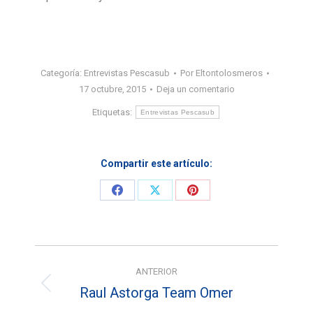
Categoría:
Entrevistas Pescasub
Por
Eltontolosmeros
17 octubre, 2015
Deja un comentario
Etiquetas:
Entrevistas Pescasub
Compartir este artículo:
Share
Share
Share
on
on
on
Facebook
X
Pinterest
Navegación
ANTERIOR
entre
Raul Astorga Team Omer
Entrada
anterior: