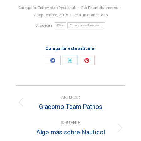
Categoría:
Entrevistas Pescasub
Por
Eltontolosmeros
7 septiembre, 2015
Deja un comentario
Etiquetas:
Elite
Entrevistas Pescasub
Compartir este artículo:
Share
Share
Share
on
on
on
Facebook
X
Pinterest
Navegación
ANTERIOR
entre
Giacomo Team Pathos
Entrada
entradas
anterior:
SIGUIENTE
Algo más sobre Nauticol
Entrada
siguiente: