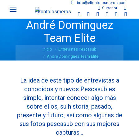
info@eltontolosmeros.com
Superior
Search:
Facebook
X
YouTube
Instagram
Pinterest
Faceb
André Dominguez
page
page
page
page
page
page
opens
opens
opens
opens
opens
opens
Team Elite
in
in
in
in
in
in
Estás aquí:
Inicio
Entrevistas Pescasub
new
new
new
new
new
new
André Dominguez Team Elite
window
window
window
window
window
wind
La idea de este tipo de entrevistas a
conocidos y nuevos Pescasub es
simple, intentar conocer algo más
sobre ellos, su historia, pasado,
presente y futuro, así como algunas de
sus fotos pescasub con sus mejores
capturas…