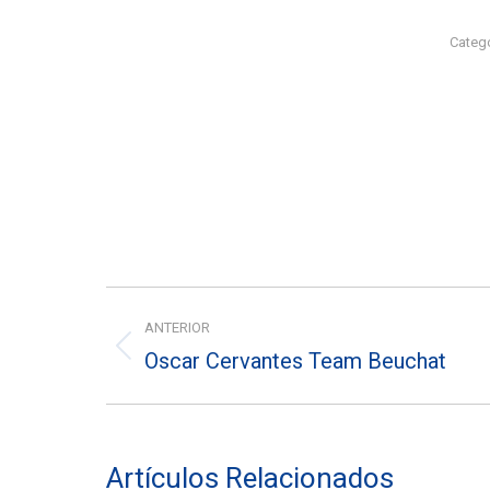
Catego
Navegación
ANTERIOR
entre
Oscar Cervantes Team Beuchat
Entrada
entradas
anterior:
Artículos Relacionados