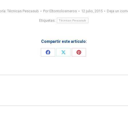
ría:
Técnicas Pescasub
Por
Eltontolosmeros
12 julio, 2015
Deja un com
Etiquetas:
Técnicas Pescasub
Compartir este artículo:
Share
Share
Share
on
on
on
Facebook
X
Pinterest
Entrada
siguiente: