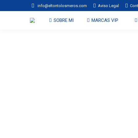
info@eltontolosmeros.com
Aviso Legal
Con
SOBRE MI
MARCAS VIP
tendremos que ponern