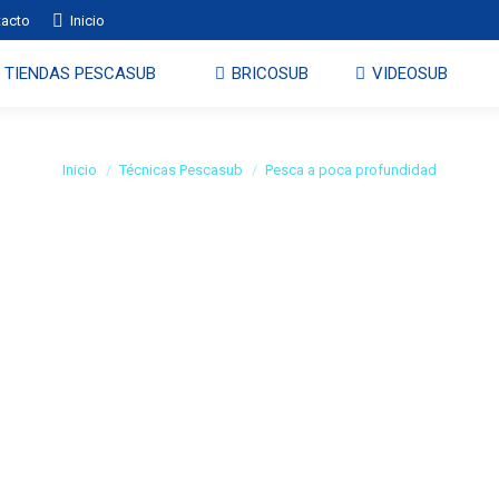
tacto
Inicio
TIENDAS PESCASUB
BRICOSUB
VIDEOSUB
Pesca a poca profundidad
Estás aquí:
Inicio
Técnicas Pescasub
Pesca a poca profundidad
os mas plomo en el cinturón