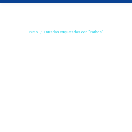
Archivo de etiquetas:
Pathos
Estás aquí:
Inicio
Entradas etiquetadas con "Pathos"