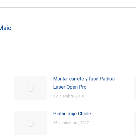
Facebook
X
Pinterest
Maio
Entrada
siguiente:
Montar carrete y fusil Pathos
Laser Open Pro
3 diciembre, 2018
Pintar Traje Chicle
26 septiembre, 2017