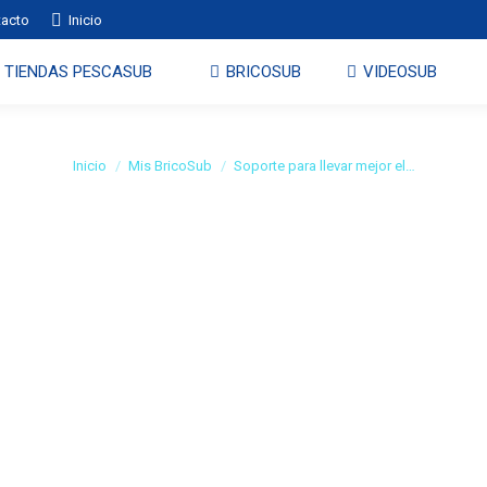
tacto
Inicio
TIENDAS PESCASUB
BRICOSUB
VIDEOSUB
orte para llevar mejor el m
Estás aquí:
Inicio
Mis BricoSub
Soporte para llevar mejor el…