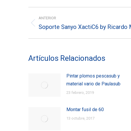
Navegación
ANTERIOR
entre
Soporte Sanyo XactiC6 by Ricardo 
Entrada
entradas
anterior:
Artículos Relacionados
Pintar plomos pescasub y
material vario de Paulasub
23 febrero, 2019
Montar fusil de 60
13 octubre, 2017