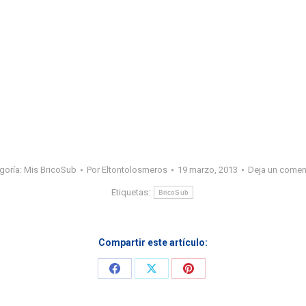
goría:
Mis BricoSub
Por
Eltontolosmeros
19 marzo, 2013
Deja un comen
Etiquetas:
BricoSub
Compartir este artículo:
Share
Share
Share
on
on
on