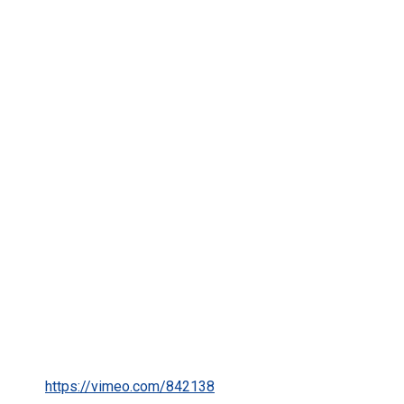
primer campeonato de tiro en
piscina
https://vimeo.com/842138