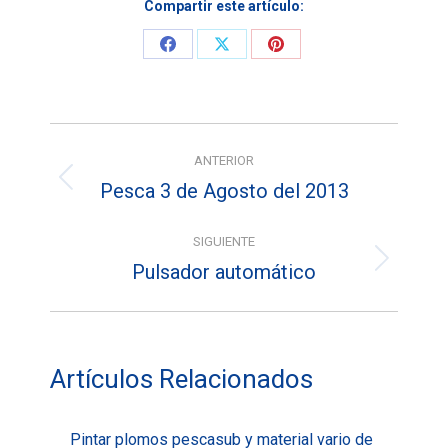
Compartir este artículo:
Share
Share
Share
on
on
on
Facebook
X
Pinterest
Navegación
ANTERIOR
entre
Pesca 3 de Agosto del 2013
Entrada
entradas
anterior:
SIGUIENTE
Pulsador automático
Entrada
siguiente:
Artículos Relacionados
Pintar plomos pescasub y material vario de