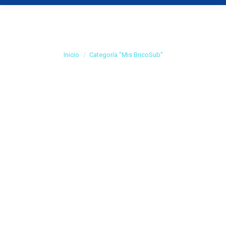
Categoría:
Mis
BricoSub
Estás aquí:
Inicio
Categoría "Mis BricoSub"