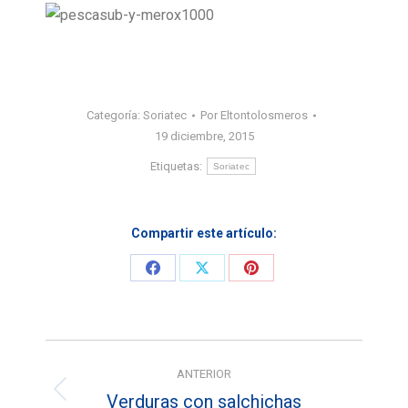
Categoría:
Soriatec
Por
Eltontolosmeros
19 diciembre, 2015
Etiquetas:
Soriatec
Compartir este artículo:
Share
Share
Share
on
on
on
Facebook
X
Pinterest
Navegación
ANTERIOR
entre
Verduras con salchichas
Entrada