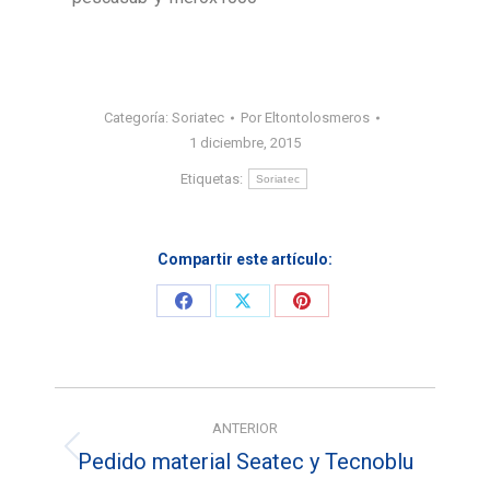
Categoría:
Soriatec
Por
Eltontolosmeros
1 diciembre, 2015
Etiquetas:
Soriatec
Compartir este artículo:
Share
Share
Share
on
on
on
Facebook
X
Pinterest
Navegación
ANTERIOR
entre
Pedido material Seatec y Tecnoblu
Entrada
anterior: