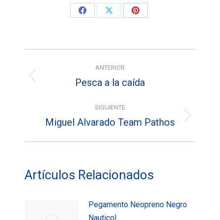
Share
Share
Share
on
on
on
Facebook
X
Pinterest
Navegación
ANTERIOR
entre
Pesca a la caída
Entrada
entradas
anterior:
SIGUIENTE
Miguel Alvarado Team Pathos
Entrada
siguiente:
Artículos Relacionados
Pegamento Neopreno Negro
Nauticol