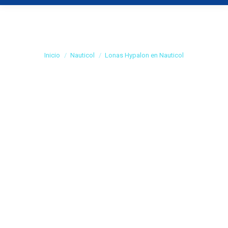
Lonas Hypalon en
Nauticol
Estás aquí:
Inicio
Nauticol
Lonas Hypalon en Nauticol