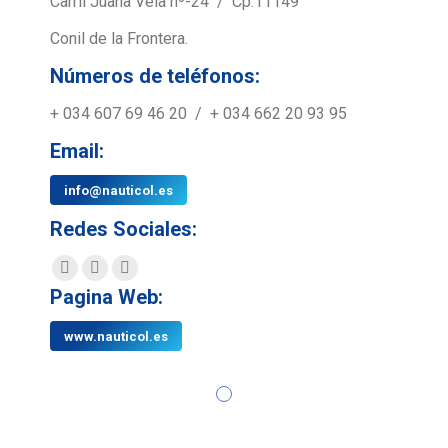
Carril Juana Vela nº-24 / Cp:11149
Conil
de la Frontera.
Números de teléfonos:
+ 034 607 69 46 20 / + 034 662 20 93 95
Email:
info@nauticol.es
Redes Sociales:
Facebook
X
YouTube
Pagina Web:
page
page
page
opens
opens
opens
www.nauticol.es
in
in
in
new
new
new
window
window
window