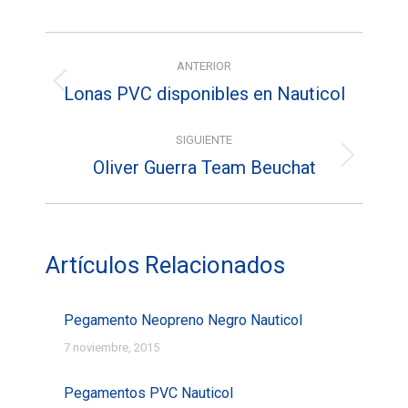
Facebook
X
Pinterest
Navegación
ANTERIOR
entre
Lonas PVC disponibles en Nauticol
Entrada
entradas
anterior:
SIGUIENTE
Oliver Guerra Team Beuchat
Entrada
siguiente:
Artículos Relacionados
Pegamento Neopreno Negro Nauticol
7 noviembre, 2015
Pegamentos PVC Nauticol