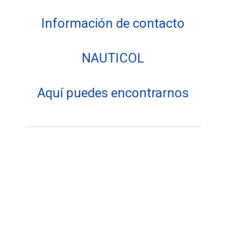
Información de contacto
NAUTICOL
Aquí puedes encontrarnos
Dirección:
Nauticol
Carril Juana Vela nº-24 / Cp:11149
Conil
de la Frontera.