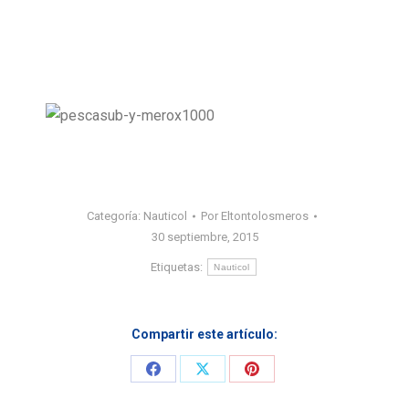
Categoría:
Nauticol
Por
Eltontolosmeros
30 septiembre, 2015
Etiquetas:
Nauticol
Compartir este artículo:
Share
Share
Share
on
on
on