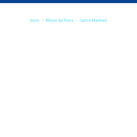
Carlos Martinez
Estás aquí:
Inicio
Álbum de fotos
Carlos Martinez