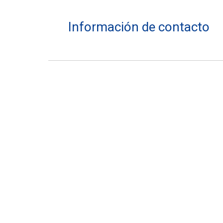
Información de contacto
Dirección:
PaulaSub
Teléfono:
Email:
info@paulasub.es