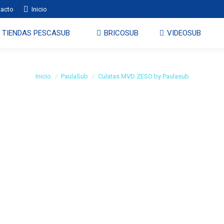
tacto
Inicio
TIENDAS PESCASUB
BRICOSUB
VIDEOSUB
ulatas MVD ZESO by Paulas
Estás aquí:
Inicio
PaulaSub
Culatas MVD ZESO by Paulasub