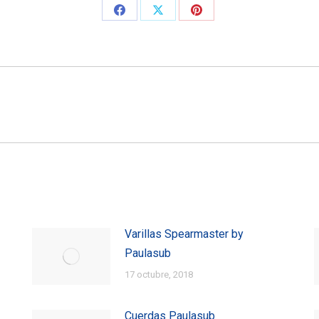
Share
Share
Share
on
on
on
Facebook
X
Pinterest
Entrada
siguiente:
Varillas Spearmaster by
Paulasub
17 octubre, 2018
Cuerdas Paulasub