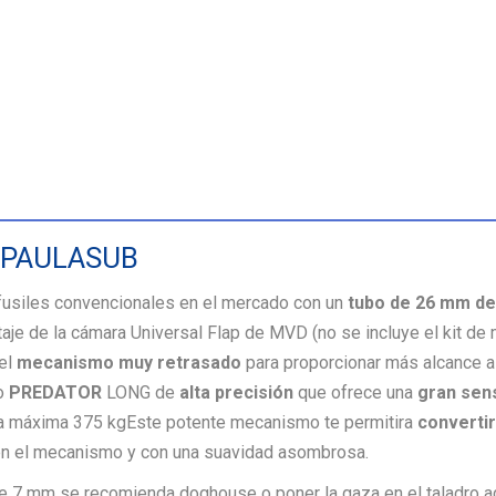
 PAULASUB
fusiles convencionales en el mercado con un
tubo de 26 mm de 
taje de la cámara Universal Flap de MVD (no se incluye el kit de
 el
mecanismo muy retrasado
para proporcionar más alcance a
so
PREDATOR
LONG de
alta precisión
que ofrece una
gran sens
a máxima 375 kg
Este potente mecanismo te permitira
convertir
 en el mecanismo y con una suavidad asombrosa.
 de 7 mm se recomienda doghouse o poner la gaza en el taladro a