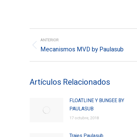
Navegación
ANTERIOR
entre
Mecanismos MVD by Paulasub
Entrada
entradas
anterior:
Artículos Relacionados
FLOATLINE Y BUNGEE BY
PAULASUB
17 octubre, 2018
Trajes Paulasub