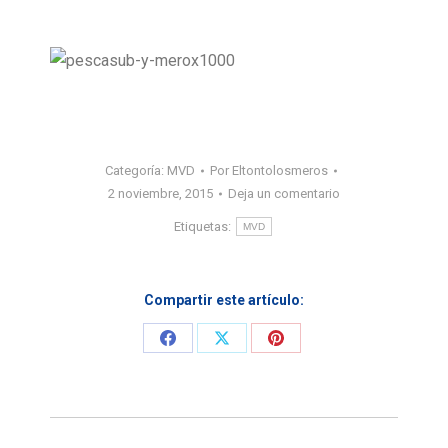
Categoría:
MVD
Por
Eltontolosmeros
2 noviembre, 2015
Deja un comentario
Etiquetas:
MVD
Compartir este artículo:
Share
Share
Share
on
on
on
Facebook
X
Pinterest
Navegación