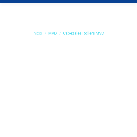
Cabezales Rollers
MVD
Estás aquí:
Inicio
MVD
Cabezales Rollers MVD