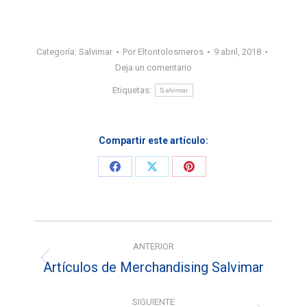
Categoría:
Salvimar
Por
Eltontolosmeros
9 abril, 2018
Deja un comentario
Etiquetas:
Salvimar
Compartir este artículo:
Share
Share
Share
on
on
on
Facebook
X
Pinterest
Navegación
ANTERIOR
entre
Artículos de Merchandising Salvimar
Entrada
entradas
anterior:
SIGUIENTE