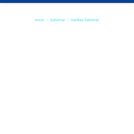
Varillas Salvimar
Estás aquí:
Inicio
Salvimar
Varillas Salvimar