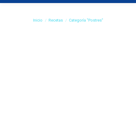
Categoría:
Postres
Estás aquí:
Inicio
Recetas
Categoría "Postres"
Bolitas de zanahorias y coco