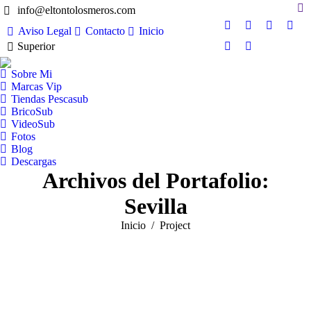
Sea
info@eltontolosmeros.com
Aviso Legal
Contacto
Inicio
Facebook
X
YouTube
Inst
Superior
page
page
page
page
Pinterest
Facebook
opens
opens
opens
open
page
page
Sobre Mi
in
in
in
in
opens
opens
Marcas Vip
new
new
new
new
in
in
Tiendas Pescasub
window
window
window
win
BricoSub
new
new
VideoSub
window
window
Fotos
Blog
Descargas
Archivos del Portafolio:
Sevilla
Estás aquí:
Inicio
Project