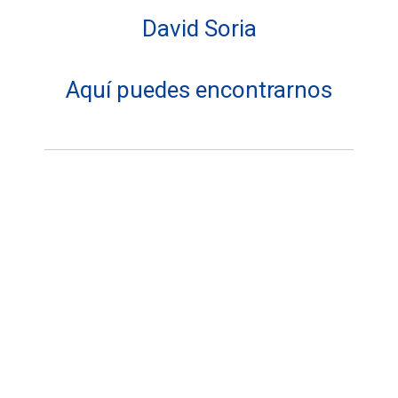
David Soria
Aquí puedes encontrarnos
Dirección:
Soriatec
13
Números de teléfonos: