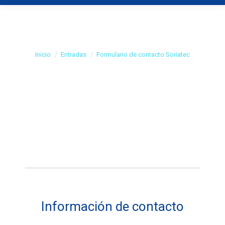
Formulario de
contacto Soriatec
Estás aquí:
Inicio
Entradas
Formulario de contacto Soriatec
Información de contacto