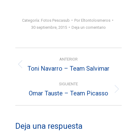
Categoría:
Fotos Pescasub
Por
Eltontolosmeros
30 septiembre, 2015
Deja un comentario
Navegación
ANTERIOR
entre
Toni Navarro – Team Salvimar
Álbum
álbumes
anterior:
SIGUIENTE
Omar Tauste – Team Picasso
Álbum
siguiente:
Deja una respuesta