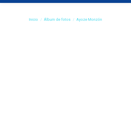
Ayoze Monzón
Estás aquí:
Inicio
Álbum de fotos
Ayoze Monzón