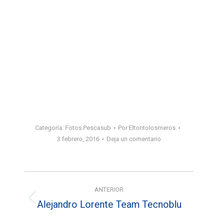
Categoría:
Fotos Pescasub
Por
Eltontolosmeros
3 febrero, 2016
Deja un comentario
Navegación
ANTERIOR
entre
Alejandro Lorente Team Tecnoblu
Álbum
anterior: