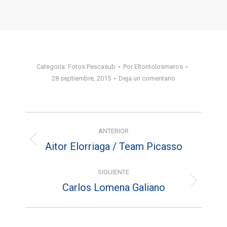
Categoría:
Fotos Pescasub
Por
Eltontolosmeros
28 septiembre, 2015
Deja un comentario
Navegación
ANTERIOR
entre
Aitor Elorriaga / Team Picasso
Álbum
álbumes
anterior:
SIGUIENTE
Carlos Lomena Galiano
Álbum
siguiente: