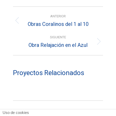
Facebook
X
Pinterest
Navegación
ANTERIOR
entre
Obras Coralinos del 1 al 10
Proyecto
proyectos
anterior
SIGUIENTE
Obra Relajación en el Azul
Proyecto
siguiente
Proyectos Relacionados
Uso de cookies