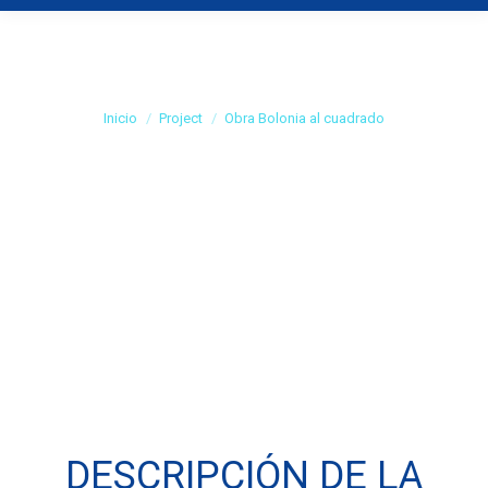
Obra Bolonia al
cuadrado
Estás aquí:
Inicio
Project
Obra Bolonia al cuadrado
DESCRIPCIÓN DE LA