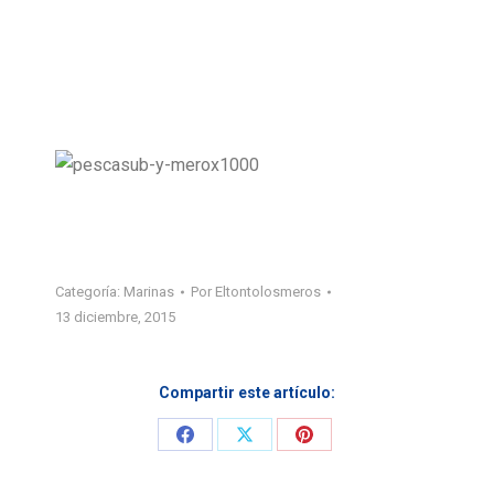
Categoría:
Marinas
Por
Eltontolosmeros
13 diciembre, 2015
Compartir este artículo:
Share
Share
Share
on
on
on